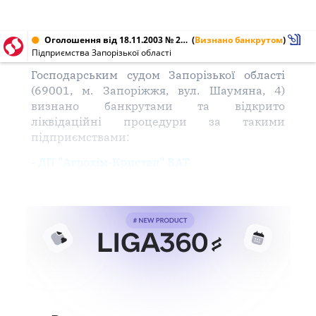
Оголошення від 18.11.2003 № 25478820, 03750351
(
Визнано банкрутом
)
Підприємства Запорізької області
Господарським судом Запорізької області
(69001, м. Запоріжжя, вул. Шаумяна, 4)
визнано банкрутами та відкрито
ліквідаційні процедури за такими
підприємствами:
-
ДП "Агрохім-Кристал" ВАТ