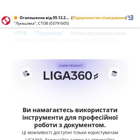
Оголошення від 05.12.2003 № 03791605
(
Підприємство ліквідовано
)
"Лукашівка", СТОВ (03791605)
СТОВ "Лукашівка"
Монастирищенського
району Черкаської області, код 03791605
Ви намагаєтесь використати
інструменти для професійної
роботи з документом.
Ці можливості доступні тільки користувачам
LIGA360. Залишайте заявку та отримайте