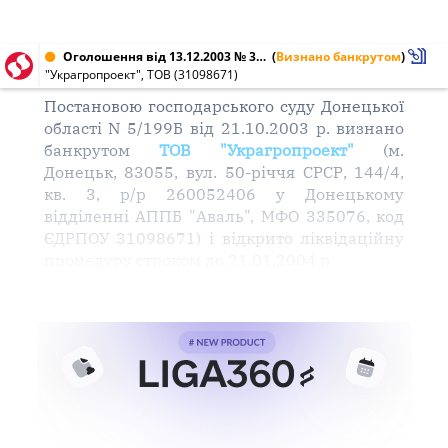
Оголошення від 13.12.2003 № 31098671
(
Визнано банкрутом
)
"Украгропроект", ТОВ (31098671)
Постановою господарського суду Донецької
області N 5/199Б від 21.10.2003 р. визнано
банкрутом
ТОВ
"Украгропроект"
(м.
Донецьк, 83055, вул. 50-річчя СРСР, 144/4,
кв. 3, р/р 260052406 у Донецькому
відділенні АППБ "Аваль", МФО 335076, код
ЄДРПОУ 31098671) і відкрито ліквідаційну
процедуру строком до 21.01.2004 р