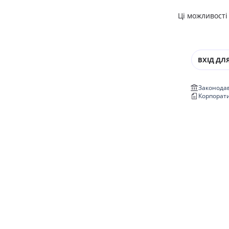
Ці можливості
ВХІД ДЛЯ
Законодав
Корпорат