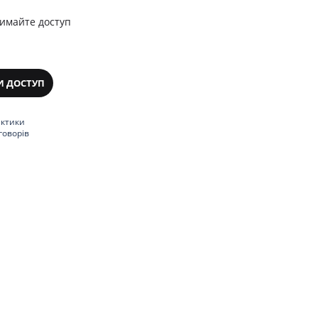
римайте доступ
И ДОСТУП
актики
говорів