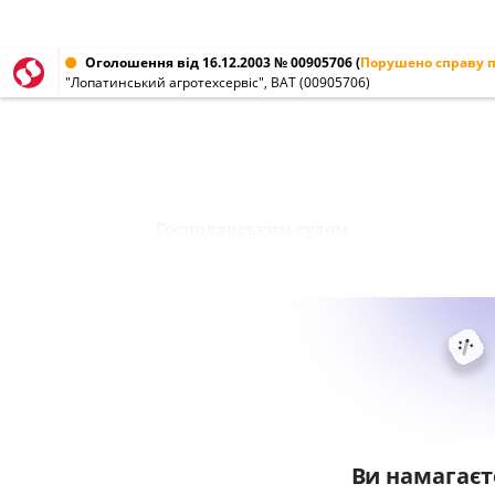
Оголошення від 16.12.2003 № 00905706
(
Порушено справу п
"Лопатинський агротехсервіс", ВАТ (00905706)
Господарським судом
Ви намагаєт