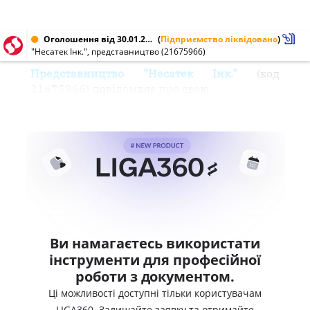
Оголошення від 30.01.2004 № 21675966
(
Підприємство ліквідовано
)
"Несатек Інк.", представництво (21675966)
Представництво "Несатек Інк."
(код
21675966) повідомляє про свою
Ви намагаєтесь використати
інструменти для професійної
роботи з документом.
Ці можливості доступні тільки користувачам
LIGA360. Залишайте заявку та отримайте