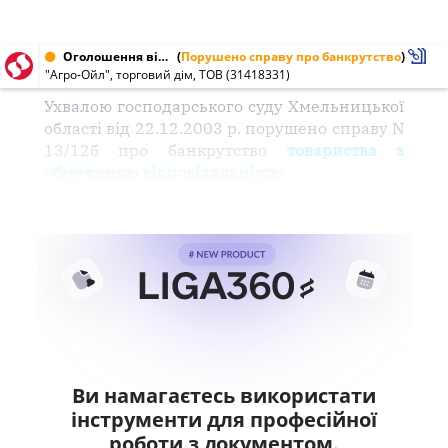
Оголошення від 07.02.2004 № 31418331
(
Порушено справу про банкрутство
)
"Агро-Ойл", торговий дім, ТОВ (31418331)
Ухвалою господарського суду Хмельницької
області від 22.12.2003 р. порушено справу N
13/12б про банкрутство
товариства з
обмеженою відповідальністю
Ви намагаєтесь використати
інструменти для професійної
роботи з документом.