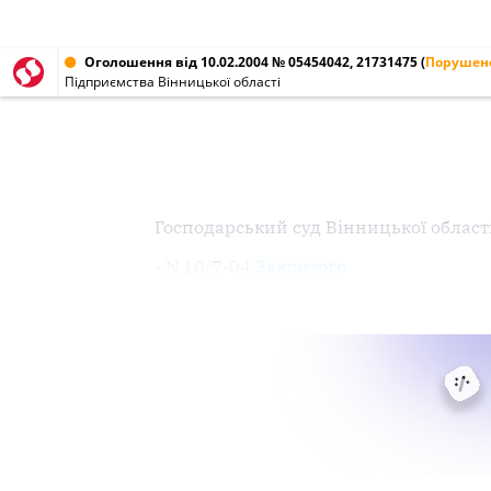
Оголошення від 10.02.2004 № 05454042, 21731475
(
Порушено
Підприємства Вінницької області
Господарський суд Вінницької област
- N 10/7-04
Закритого