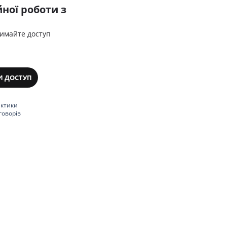
ної роботи з
римайте доступ
И ДОСТУП
актики
говорів