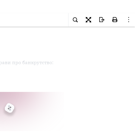
рави про банкрутство: