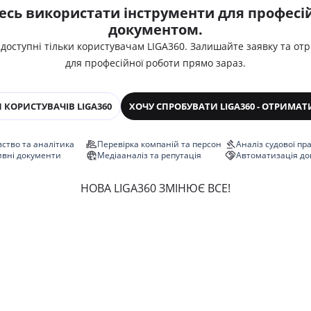
есь використати інструменти для професій
документом.
 доступні тільки користувачам LIGA360. Залишайте заявку та от
для професійної роботи прямо зараз.
 КОРИСТУВАЧІВ LIGA360
ХОЧУ СПРОБУВАТИ LIGA360 - ОТРИМАТ
ство та аналітика
Перевірка компаній та персон
Аналіз судової пр
ивні документи
Медіааналіз та репутація
Автоматизація до
НОВА LIGA360 ЗМІНЮЄ ВСЕ!