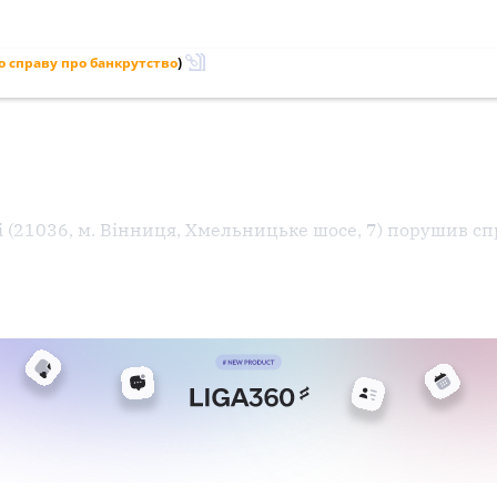
 справу про банкрутство
)
і (21036, м. Вінниця, Хмельницьке шосе, 7) порушив сп