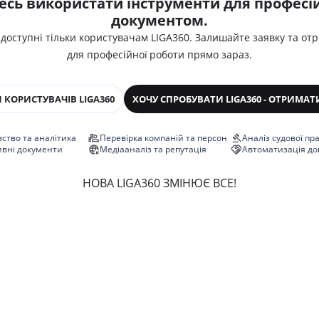
есь використати інструменти для професій
документом.
 доступні тільки користувачам LIGA360. Залишайте заявку та от
для професійної роботи прямо зараз.
 КОРИСТУВАЧІВ LIGA360
ХОЧУ СПРОБУВАТИ LIGA360 - ОТРИМАТ
ство та аналітика
Перевірка компаній та персон
Аналіз судової пр
ивні документи
Медіааналіз та репутація
Автоматизація до
НОВА LIGA360 ЗМІНЮЄ ВСЕ!