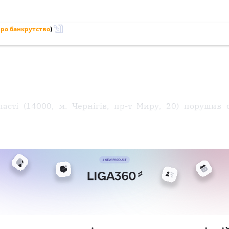
ро банкрутство
)
бласті (14000, м. Чернігів, пр-т Миру, 20) порушив