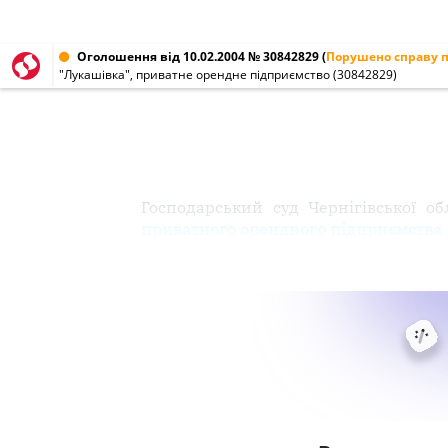
Оголошення від 10.02.2004 № 30842829
(
Порушено справу п
"Лукашівка", приватне орендне підприємство (30842829)
Господарський суд Чернігівської о
приватного орендного підприємства