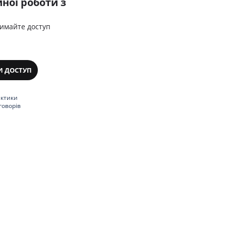
ної роботи з
римайте доступ
И ДОСТУП
актики
говорів