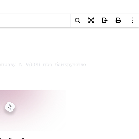
 справу N 9/60Б про банкрутство