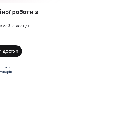
ної роботи з
римайте доступ
И ДОСТУП
актики
говорів