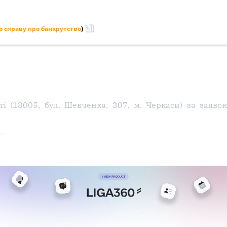
 справу про банкрутство
)
ті (18005, бул. Шевченка, 307, м. Черкаси) за заяв
з