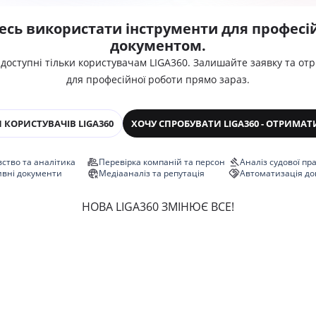
есь використати інструменти для професій
документом.
 доступні тільки користувачам LIGA360. Залишайте заявку та от
для професійної роботи прямо зараз.
 КОРИСТУВАЧІВ LIGA360
ХОЧУ СПРОБУВАТИ LIGA360 - ОТРИМАТ
ство та аналітика
Перевірка компаній та персон
Аналіз судової пр
ивні документи
Медіааналіз та репутація
Автоматизація до
НОВА LIGA360 ЗМІНЮЄ ВСЕ!