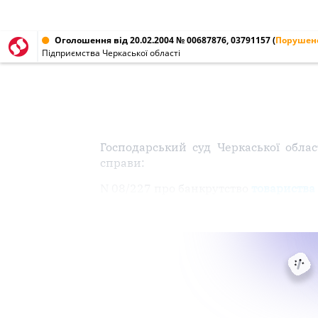
Оголошення від 20.02.2004 № 00687876, 03791157
(
Порушено
Підприємства Черкаської області
Господарський суд Черкаської облас
справи:
N 08/227 про банкрутство
товариства 