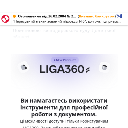
Оголошення від 26.02.2004 № 24470236
(
Визнано банкрутом
)
"Пересувний механізований підрозділ N 6", дочірнє підприємство ВАТ "Донецьксільбуд" (24470236)
Постановою господарського суду Донецької
області
Ви намагаєтесь використати
інструменти для професійної
роботи з документом.
Ці можливості доступні тільки користувачам
LIGA360. Залишайте заявку та отримайте