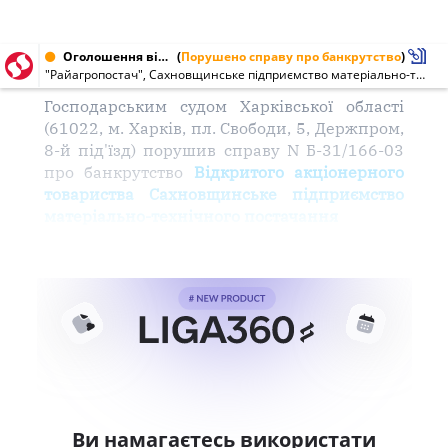
Оголошення від 28.02.2004 № 00907480
(
Порушено справу про банкрутство
)
"Райагропостач", Сахновщинське підприємство матеріально-технічного постачання, ВАТ (00907480)
Господарським судом Харківської області
(61022, м. Харків, пл. Свободи, 5, Держпром,
8-й під'їзд) порушив справу N Б-31/166-03
про банкрутство
Відкритого акціонерного
товариства Сахновщинське підприємство
матеріально-технічного постачання
Ви намагаєтесь використати