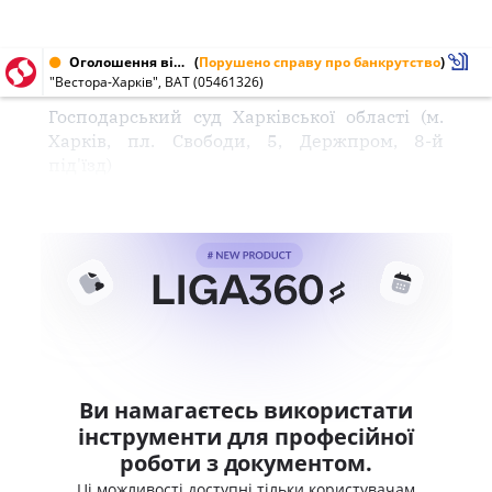
Оголошення від 28.02.2004 № 05461326
(
Порушено справу про банкрутство
)
"Вестора-Харків", ВАТ (05461326)
Господарський суд Харківської області (м.
Харків, пл. Свободи, 5, Держпром, 8-й
під'їзд)
Ви намагаєтесь використати
інструменти для професійної
роботи з документом.
Ці можливості доступні тільки користувачам