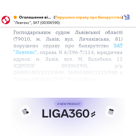
Оголошення від 16.03.2004 № 00306590
(
Порушено справу про банкрутство
)
"Левтекс", ЗАТ (00306590)
Господарським судом Львівської області
(79010, м. Львів, вул. Личаківська, 81)
порушено справу про банкрутство
ЗАТ
"Левтекс"
, справа N 6/296-7/114, юридична
адреса: м. Львів, вул. М. Балабана, 12
(ЄДРПОУ 00306590), р/р
2600810011313/840, 2600100011313/980 у
Львівській філії ЛОФ "Укрсоцбанк