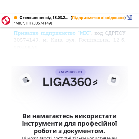
Оголошення від 18.03.2004 № 30574149
(
Підприємство ліквідовано
)
"МІС", ПП (30574149)
Приватне підприємство "МІС"
, код ЄДРПОУ
30574149, м. Київ, вул. Госпітальна, 12-б,
оголошує
Ви намагаєтесь використати
інструменти для професійної
роботи з документом.
Ці можливості доступні тільки користувачам