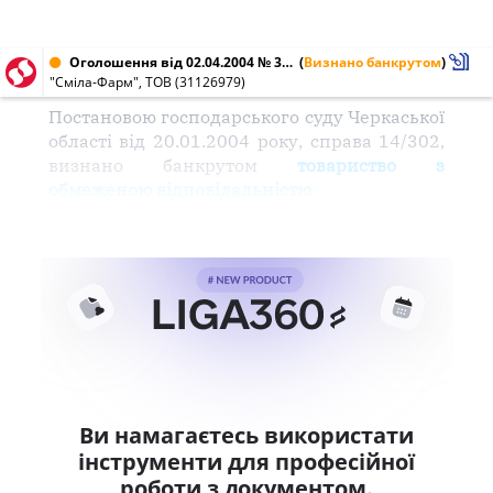
Оголошення від 02.04.2004 № 31126979
(
Визнано банкрутом
)
"Сміла-Фарм", ТОВ (31126979)
Постановою господарського суду Черкаської
області від 20.01.2004 року, справа 14/302,
визнано банкрутом
товариство з
обмеженою відповідальністю
Ви намагаєтесь використати
інструменти для професійної
роботи з документом.