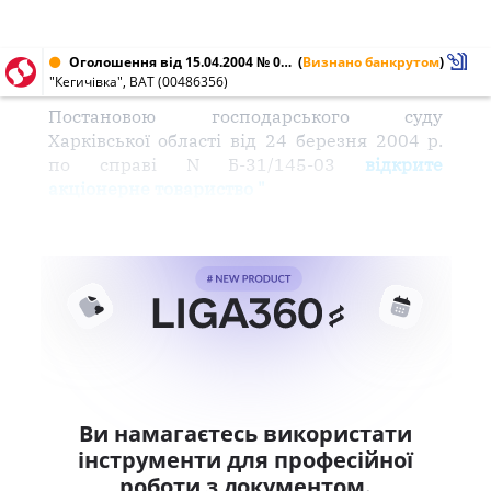
Оголошення від 15.04.2004 № 00486356
(
Визнано банкрутом
)
"Кегичівка", ВАТ (00486356)
Постановою господарського суду
Харківської області від 24 березня 2004 р.
по справі N Б-31/145-03
відкрите
акціонерне товариство "
Ви намагаєтесь використати
інструменти для професійної
роботи з документом.