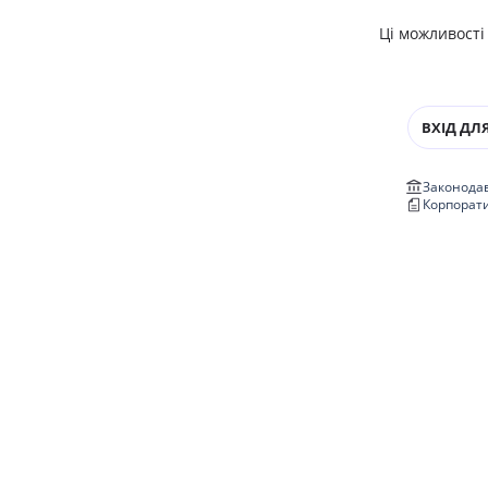
Ці можливості
ВХІД ДЛЯ
Законодав
Корпорат