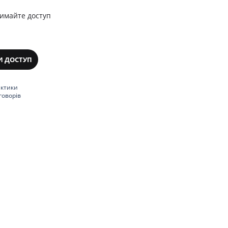
римайте доступ
И ДОСТУП
актики
говорів