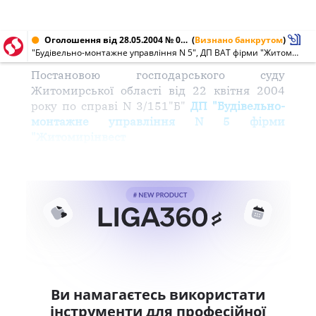
Оголошення від 28.05.2004 № 01272769
(
Визнано банкрутом
)
"Будівельно-монтажне управління N 5", ДП ВАТ фірми "Житомирінвест" (01272769)
Постановою господарського суду
Житомирської області від 22 квітня 2004
року по справі N 3/151"Б"
ДП "Будівельно-
монтажне управління N 5 фірми
"Житомирінвест
Ви намагаєтесь використати
інструменти для професійної