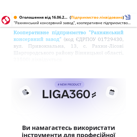
Оголошення від 16.06.2004 № 01729430
(
Підприємство ліквідовано
)
"Рахнянський консервний завод", кооперативне підприємство (01729430)
Кооперативне підприємство "Рахнянський
консервний завод"
(код ЄДРПОУ 01729430,
вул. Привокзальна, 13, с. Рахни-Лісові
Шаргородського району Вінницької області,
23500) ліквідується
Ви намагаєтесь використати
інструменти для професійної