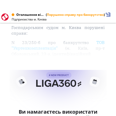
Оголошення від 22.06.2004 № 31467392, 31287347, 31361582
(
Порушено справу про банкрутство
)
Підприємства м. Києва
Господарським судом м. Києва порушені
справи:
N 23/250-б про банкрутство
ТОВ
"Укртехкомплектація"
(м. Київ, пр-т
Оболонський, 23-а, ідентифікаційний
Ви намагаєтесь використати