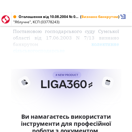
Оголошення від 10.08.2004 № 03778243
(
Визнано банкрутом
)
"Яблучне", КСП (03778243)
Постановою господарського суду Сумської
області від 17.06.2003 N 7/13 визнано
банкрутом
колективне
сільськогосподарське
Ви намагаєтесь використати
інструменти для професійної
роботи з документом.