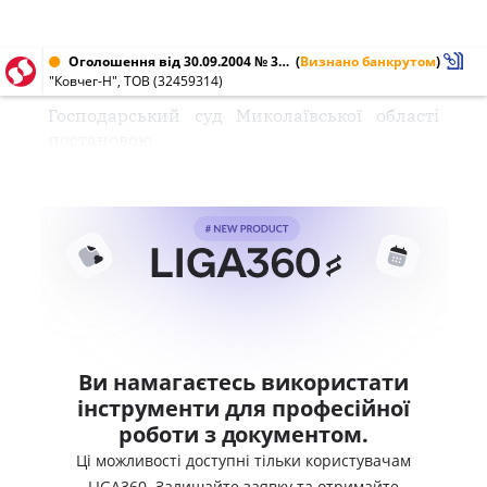
Оголошення від 30.09.2004 № 32459314
(
Визнано банкрутом
)
"Ковчег-Н", ТОВ (32459314)
Господарський суд Миколаївської області
постановою
Ви намагаєтесь використати
інструменти для професійної
роботи з документом.
Ці можливості доступні тільки користувачам
LIGA360. Залишайте заявку та отримайте