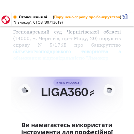
Оголошення від 23.11.2004 № 30713619
(
Порушено справу про банкрутство
)
"Льнокор", СТОВ (30713619)
Господарський суд Чернігівської області
(14000, м. Чернігів, пр-т Миру, 20) порушив
справу N 5/176Б про банкрутство
сільськогосподарського товариства з
обмеженою відповідальністю "Льнокор
Ви намагаєтесь використати
інструменти для професійної