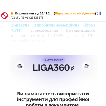
Оголошення від 25.11.2004 № 23835575
(
Підприємство ліквідовано
)
"СУМ", ПВКФ (23835575)
Приватна виробничо-комерційна фірма
"СУМ"
, зареєстрована Хмельницьким
міськвиконкомом 11.12.96 р. за N 544,
ідентифікаційний
Ви намагаєтесь використати
інструменти для професійної
роботи з документом.