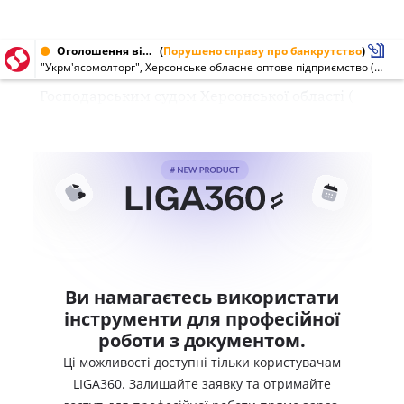
Оголошення від 09.04.2005 № 01553824
(
Порушено справу про банкрутство
)
"Укрм'ясомолторг", Херсонське обласне оптове підприємство (01553824)
Господарським судом Херсонської області (
Ви намагаєтесь використати
інструменти для професійної
роботи з документом.
Ці можливості доступні тільки користувачам
LIGA360. Залишайте заявку та отримайте