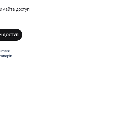
римайте доступ
И ДОСТУП
актики
говорів