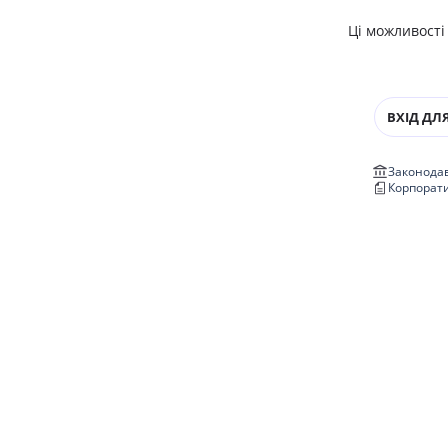
Ці можливості
ВХІД ДЛЯ
Законодав
Корпорат