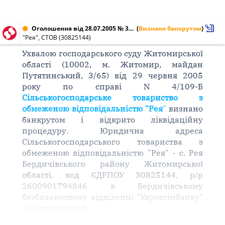
Оголошення від 28.07.2005 № 30825144
(
Визнано банкрутом
)
"Рея", СТОВ (30825144)
Ухвалою господарського суду Житомирської
області (10002, м. Житомир, майдан
Путятинський, 3/65) від 29 червня 2005
року по справі N 4/109-Б
Сільськогосподарське товариство з
обмеженою відповідальністю "Рея
"
визнано
банкрутом і відкрито ліквідаційну
процедуру. Юридична адреса
Сільськогосподарського товариства з
обмеженою відповідальністю "Рея" - с. Рея
Бердичівського району Житомирської
області, код ЄДРПОУ 30825144, р/р
2600901794846 в Бердичівському
безбалансовому відділенні "Укрексімбанку"
в Житомирській