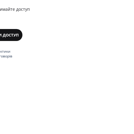
римайте доступ
И ДОСТУП
актики
говорів