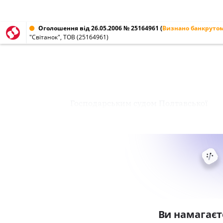
Оголошення від 26.05.2006 № 25164961
(
Визнано банкруто
"Світанок", ТОВ (25164961)
Господарським судом Полтавської
Ви намагаєт