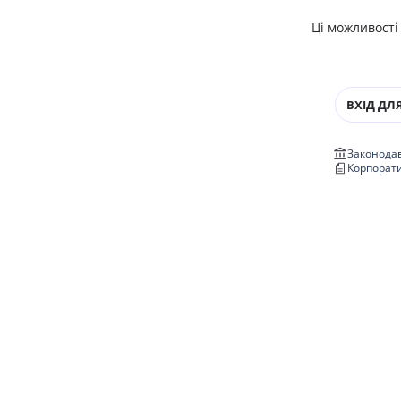
Ці можливості
ВХІД ДЛЯ
Законодав
Корпорат