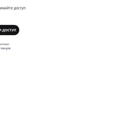
римайте доступ
И ДОСТУП
актики
говорів