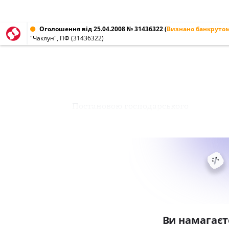
Оголошення від 25.04.2008 № 31436322
(
Визнано банкруто
"Чаклун", ПФ (31436322)
Постановою господарського
Ви намагаєт