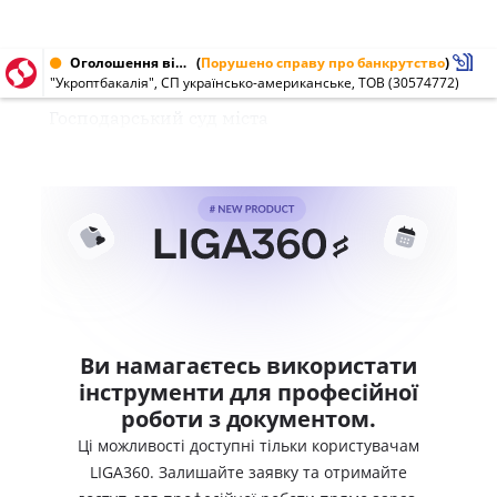
Оголошення від 06.06.2008 № 30574772
(
Порушено справу про банкрутство
)
"Укроптбакалія", СП українсько-американське, ТОВ (30574772)
Господарський суд міста
Ви намагаєтесь використати
інструменти для професійної
роботи з документом.
Ці можливості доступні тільки користувачам
LIGA360. Залишайте заявку та отримайте