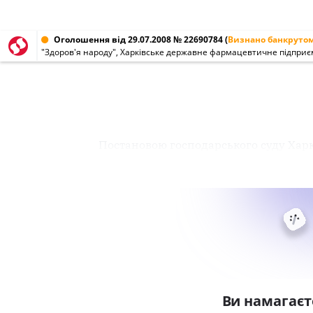
Оголошення від 29.07.2008 № 22690784
(
Визнано банкруто
"Здоров'я народу", Харківське державне фармацевтичне підприє
Постановою господарського суду Харк
Ви намагаєт