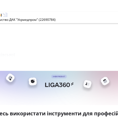
м
)
мство ДАК "Укрмедпром" (22690784)
івської
есь використати інструменти для професій