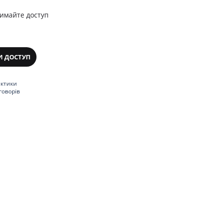
римайте доступ
И ДОСТУП
актики
говорів