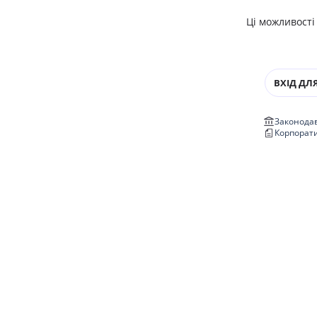
Ці можливості
ВХІД ДЛЯ
Законодав
Корпорат