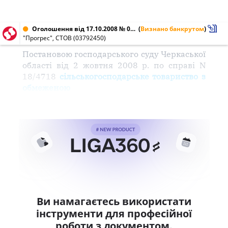
Оголошення від 17.10.2008 № 03792450
(
Визнано банкрутом
)
"Прогрес", СТОВ (03792450)
Постановою господарського суду Черкаської
області від 2 жовтня 2008 р. по справі N
18/4718
сільськогосподарське товариство з
обмеженою
Ви намагаєтесь використати
інструменти для професійної
роботи з документом.