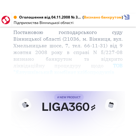
Оголошення від 04.11.2008 № 32938843, 33143053
(
Визнано банкрутом
)
Підприємства Вінницької області
Постановою господарського суду
Вінницької області (21036, м. Вінниця, вул.
Хмельницьке шосе, 7, тел. 66-11-31) від 9
жовтня 2008 року в справі N 5/227-08
визнано банкрутом та відкрито
ліквідаційну процедуру щодо
ТОВ
"Ялтушківський комбінат хлібопродуктів