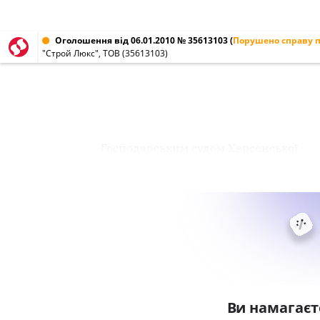
Оголошення від 06.01.2010 № 35613103
(
Порушено справу п
"Строй Люкс", ТОВ (35613103)
Господарським судом Херсонської
Ви намагаєт