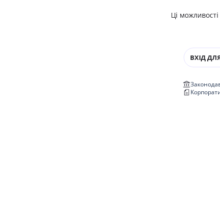
Ці можливості
ВХІД ДЛЯ
Законодав
Корпорат