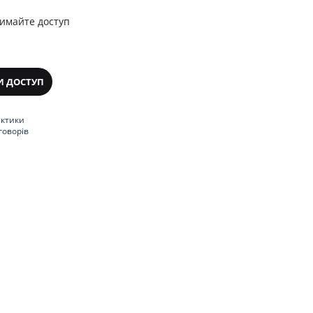
римайте доступ
И ДОСТУП
актики
говорів