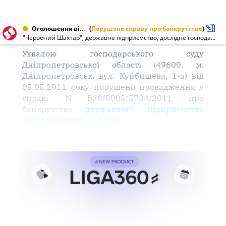
Оголошення від 08.06.2011 № 00846292
(
Порушено справу про банкрутство
)
"Червоний Шахтар", державне підприємство, дослідне господарство Національної академії аграрних наук України (00846292)
Ухвалою господарського суду
Дніпропетровської області (49600, м.
Дніпропетровськ, вул. Куйбишева, 1-а) від
05.05.2011 року порушено провадження у
справі N Б38/5005/5734/2011 про
банкрутство
державного підприємства
"Дослідне господарство