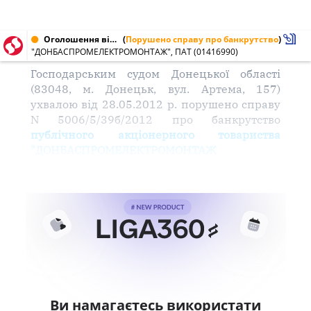
Оголошення від 18.07.2012 № 01416990
(
Порушено справу про банкрутство
)
"ДОНБАСПРОМЕЛЕКТРОМОНТАЖ", ПАТ (01416990)
Господарським судом Донецької області
(83048, м. Донецьк, вул. Артема, 157)
ухвалою від 28.05.2012 р. порушено справу
N 5006/5/39б/2012 про банкрутство
публічного акціонерного товариства
"ДОНБАСПРОМЕЛЕКТРОМОНТАЖ
Ви намагаєтесь використати