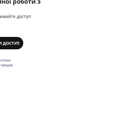
ної роботи з
римайте доступ
И ДОСТУП
актики
говорів