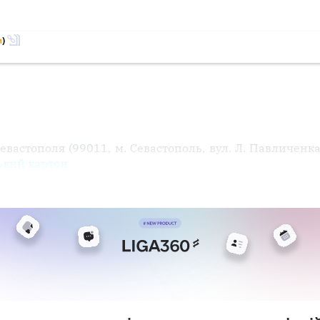
м
)
вастополя (99011, м. Севастополь, вул. Л. Павличенка,
ький картон