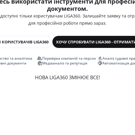
есь використати інструменти для професій
документом.
 доступні тільки користувачам LIGA360. Залишайте заявку та от
для професійної роботи прямо зараз.
 КОРИСТУВАЧІВ LIGA360
ХОЧУ СПРОБУВАТИ LIGA360 - ОТРИМАТ
ство та аналітика
Перевірка компаній та персон
Аналіз судової пр
ивні документи
Медіааналіз та репутація
Автоматизація до
НОВА LIGA360 ЗМІНЮЄ ВСЕ!