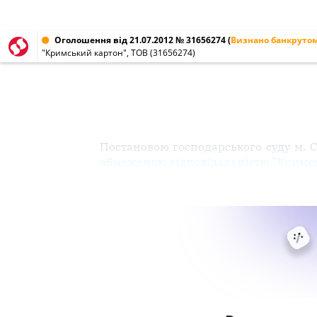
Оголошення від 21.07.2012 № 31656274
(
Визнано банкруто
"Кримський картон", ТОВ (31656274)
Постановою господарського суду м. Се
обмеженою відповідальністю "Кримс