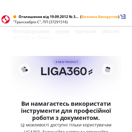
Оголошення від 19.09.2012 № 37291516
(
Визнано банкрутом
)
"Транскабріо-С", ПП (37291516)
Господарським судом Одеської області
(65119, м. Одеса,
Ви намагаєтесь використати
інструменти для професійної
роботи з документом.
Ці можливості доступні тільки користувачам
LIGA360. Залишайте заявку та отримайте