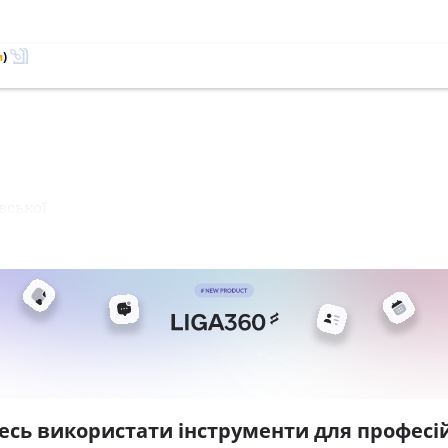
м
)
вської
есь використати інструменти для професій