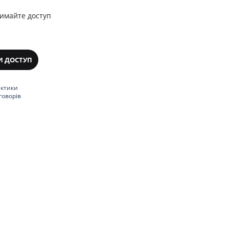
римайте доступ
И ДОСТУП
актики
говорів