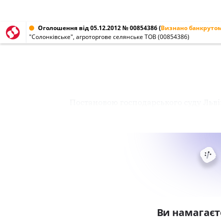
Оголошення від 05.12.2012 № 00854386
(
Визнано банкруто
"Солонківське", агроторгове селянське ТОВ (00854386)
Постановою господарського суду Льві
Ви намагаєт