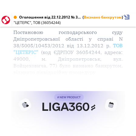
Оголошення від 22.12.2012 № 36054244
(
Визнано банкрутом
)
"ЦЕТЕРІС", ТОВ (36054244)
Постановою господарського суду
Дніпропетровської області у справі N
38/5005/10453/2012 від 13.12.2012 р.
ТОВ
"ЦЕТЕРІС"
(код ЄДРПОУ 36054244, адреса:
49000, м. Дніпропетровськ, вул.
Войцеховича, 77) було визнано банкрутом,
відкрито ліквідаційну процедуру