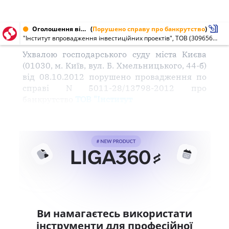
Оголошення від 17.01.2013 № 30965676
(
Порушено справу про банкрутство
)
"Інститут впровадження інвестиційних проектів", ТОВ (30965676)
Ухвалою господарського суду міста Києва
(01030, м. Київ, вул. Б. Хмельницького, 44-б)
від 08.10.2012 порушено провадження по
справі N 5011-28/13798-2012 про
банкрутство
ТОВ "Інститут
Ви намагаєтесь використати
інструменти для професійної