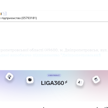
м
)
 підприємство (05793181)
опетровської області (49600, м. Дніпропетровськ, вул.
одне) виробниче підприємство "Дніпропетровський