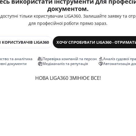
есь використати інструменти для професій
документом.
 доступні тільки користувачам LIGA360. Залишайте заявку та от
для професійної роботи прямо зараз.
 КОРИСТУВАЧІВ LIGA360
ХОЧУ СПРОБУВАТИ LIGA360 - ОТРИМАТ
ство та аналітика
Перевірка компаній та персон
Аналіз судової пр
ивні документи
Медіааналіз та репутація
Автоматизація до
НОВА LIGA360 ЗМІНЮЄ ВСЕ!