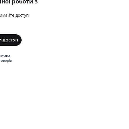
ної роботи з
римайте доступ
И ДОСТУП
актики
говорів