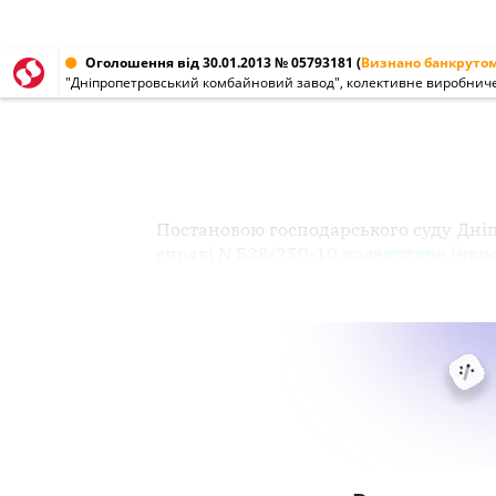
Оголошення від 30.01.2013 № 05793181
(
Визнано банкруто
"Дніпропетровський комбайновий завод", колективне виробниче
Постановою господарського суду Дніпр
справі N Б38/250-10
колективне (нар