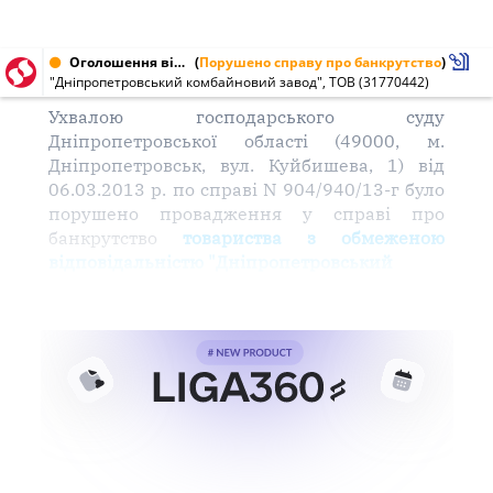
Оголошення від 26.03.2013 № 31770442
(
Порушено справу про банкрутство
)
"Дніпропетровський комбайновий завод", ТОВ (31770442)
Ухвалою господарського суду
Дніпропетровської області (49000, м.
Дніпропетровськ, вул. Куйбишева, 1) від
06.03.2013 р. по справі N 904/940/13-г було
порушено провадження у справі про
банкрутство
товариства з обмеженою
відповідальністю "Дніпропетровський