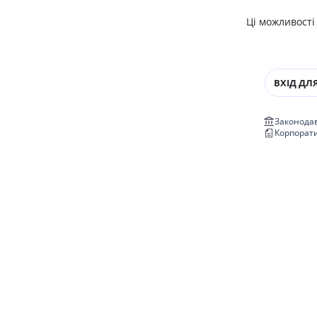
Ці можливості
ВХІД ДЛЯ
Законодав
Корпорат