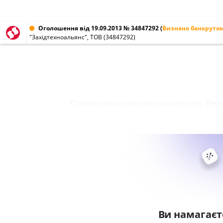
Оголошення від 19.09.2013 № 34847292
(
Визнано банкруто
"Західтехноальянс", ТОВ (34847292)
Постановою господарського суду Рівн
Ви намагаєт