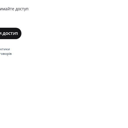
римайте доступ
И ДОСТУП
актики
говорів