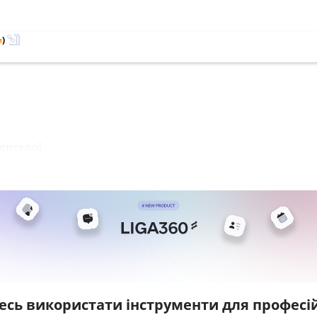
м
)
енської
есь використати інструменти для професій