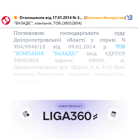
Оголошення від 17.01.2014 № 38052804
(
Визнано банкрутом
)
"ВАЛАДІС", компанія, ТОВ (38052804)
Постановою господарського суду
Дніпропетровської області у справі N
904/9946/13 від 09.01.2014 р.
ТОВ
"КОМПАНІЯ "ВАЛАДІС"
(код ЄДРПОУ
38052804, адреса: 49000, м.
Дніпропетровськ, вул. Щорса, 4, к. 410) було
визнано банкрутом, відкрито ліквідаційну
процедуру