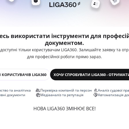
есь використати інструменти для професій
документом.
 доступні тільки користувачам LIGA360. Залишайте заявку та от
для професійної роботи прямо зараз.
 КОРИСТУВАЧІВ LIGA360
ХОЧУ СПРОБУВАТИ LIGA360 - ОТРИМАТ
ство та аналітика
Перевірка компаній та персон
Аналіз судової пр
ивні документи
Медіааналіз та репутація
Автоматизація до
НОВА LIGA360 ЗМІНЮЄ ВСЕ!