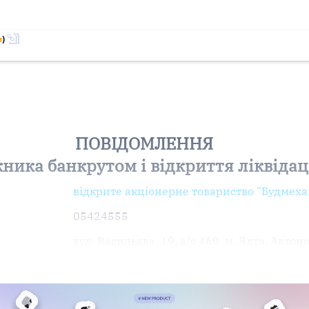
м
)
ПОВІДОМЛЕННЯ
ника банкрутом і відкриття ліквіда
відкрите акціонерне товариство "Будмеха
05424555
вул. Васильєва, 19, а/с 469, м. Ялта, Авто