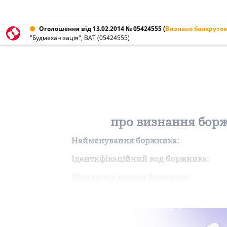
Оголошення від 13.02.2014 № 05424555
(
Визнано банкруто
"Будмеханізація", ВАТ (05424555)
про визнання борж
Найменування боржника:
Ідентифікаційний код боржника:
Юридична адреса боржника: