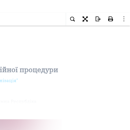
ційної процедури
нізація"
номна Республіка