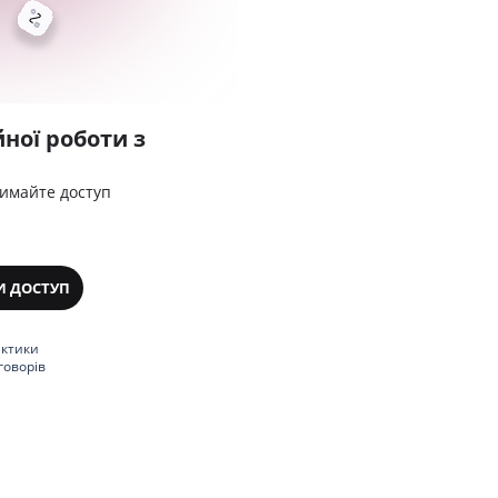
ної роботи з
римайте доступ
И ДОСТУП
актики
говорів