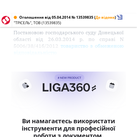
Оголошення від 05.04.2014 № 13539835
(
До відома
)
"ТРІСЕЛЬ", ТОВ (13539835)
Постановою господарського суду Донецької
області від 26.03.2014 р. по справі N
5006/38/41б/2012
товариство з обмеженою
відповідальністю
Ви намагаєтесь використати
інструменти для професійної
роботи з документом.