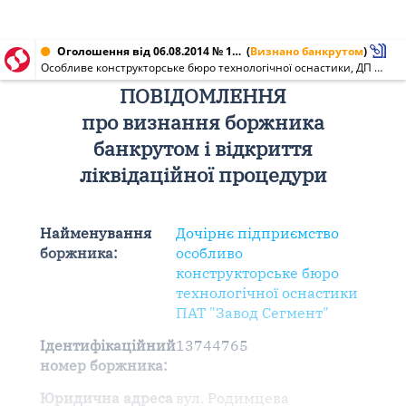
Оголошення від 06.08.2014 № 13744765
(
Визнано банкрутом
)
Особливе конструкторське бюро технологічної оснастики, ДП ПАТ "Завод Сегмент" (13744765)
ПОВІДОМЛЕННЯ
про визнання боржника
банкрутом і відкриття
ліквідаційної процедури
Найменування
Дочірнє підприємство
боржника:
особливо
конструкторське бюро
технологічної оснастики
ПАТ "Завод Сегмент"
Ідентифікаційний
13744765
номер боржника:
Юридична адреса
вул. Родимцева