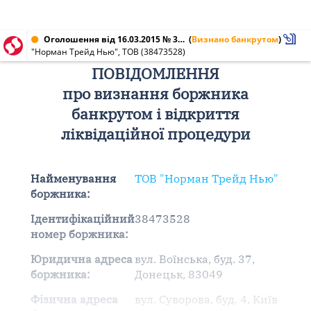
Оголошення від 16.03.2015 № 38473528
(
Визнано банкрутом
)
"Норман Трейд Нью", ТОВ (38473528)
ПОВІДОМЛЕННЯ
про визнання боржника
банкрутом і відкриття
ліквідаційної процедури
Найменування
ТОВ "Норман Трейд Нью"
боржника:
Ідентифікаційний
38473528
номер боржника:
Юридична адреса
вул. Воїнська, буд. 37,
боржника:
Донецьк, 83049
Фізична адреса
вул. Суворова, буд. 4, Київ