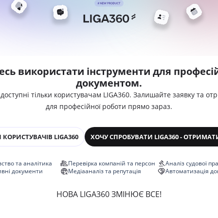
есь використати інструменти для професій
документом.
 доступні тільки користувачам LIGA360. Залишайте заявку та от
для професійної роботи прямо зараз.
 КОРИСТУВАЧІВ LIGA360
ХОЧУ СПРОБУВАТИ LIGA360 - ОТРИМАТ
ство та аналітика
Перевірка компаній та персон
Аналіз судової пр
ивні документи
Медіааналіз та репутація
Автоматизація до
НОВА LIGA360 ЗМІНЮЄ ВСЕ!