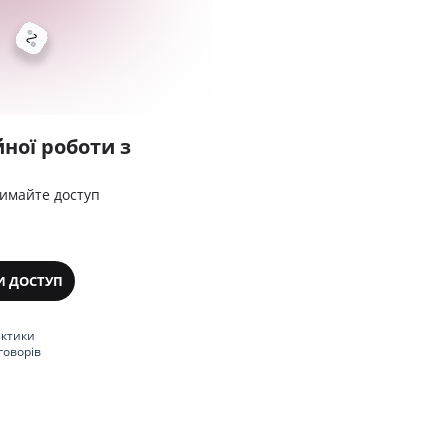
ної роботи з
римайте доступ
И ДОСТУП
актики
говорів