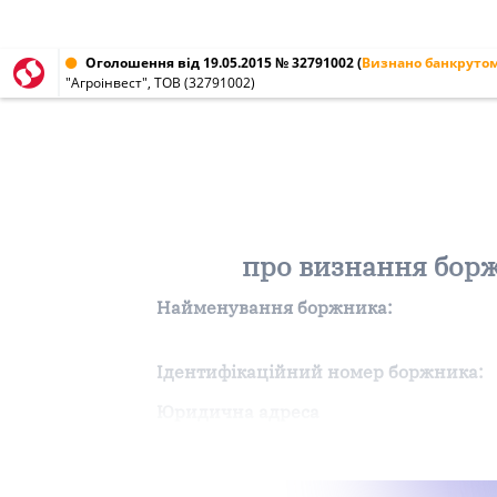
Оголошення від 19.05.2015 № 32791002
(
Визнано банкруто
"Агроінвест", ТОВ (32791002)
про визнання борж
Найменування боржника:
Ідентифікаційний номер боржника:
Юридична адреса